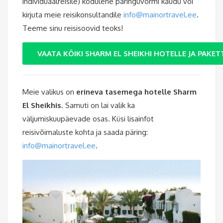
individuaalreisile) kodulehe päringuvormi kaudu või
kirjuta meie reisikonsultandile
info@mainortravel.ee
.
Teeme sinu reisisoovid teoks!
VAATA KÕIKI SHARM EL SHEIKHI HOTELLE JA PAKETT
Meie valikus on
erineva tasemega hotelle Sharm
El Sheikhis
. Samuti on lai valik ka
väljumiskuupäevade osas. Küsi lisainfot
reisivõimaluste kohta ja saada päring:
info@mainortravel.ee
.