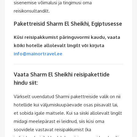
sisenemise võimalusi ja tingimusi oma
reisikonsultandilt.
Pakettreisid Sharm El Sheikhi, Egiptusesse
Küsi reisipakkumist päringuvormi kaudu, vaata
kõiki hotelle allolevalt lingilt või kirjuta
info@mainortravel.ee
Vaata Sharm El Sheikhi reisipakettide
hindu siit:
Värkselt uuendatud Sharmi pakettreiside valik on nii
hotellide kui väljumiskuupäevade osas piisavalt lai,
et sobida igale maitsele. Kui sa siiski allolevalt lingilt
midagi meelepärast ei leidnud, siis küsi oma
soovidele vastavat reisipakkumist (ka