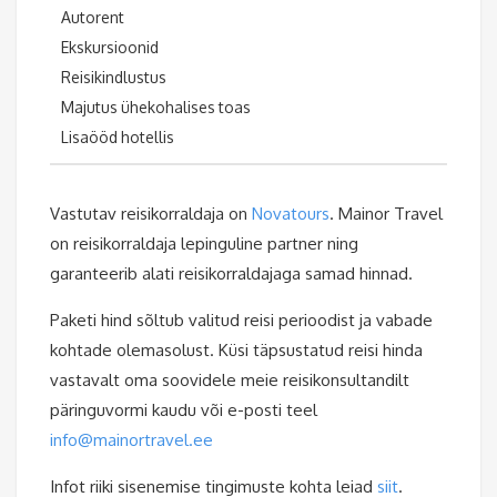
Autorent
Ekskursioonid
Reisikindlustus
Majutus ühekohalises toas
Lisaööd hotellis
Vastutav reisikorraldaja on
Novatours
. Mainor Travel
on reisikorraldaja lepinguline partner ning
garanteerib alati reisikorraldajaga samad hinnad.
Paketi hind sõltub valitud reisi perioodist ja vabade
kohtade olemasolust. Küsi täpsustatud reisi hinda
vastavalt oma soovidele meie reisikonsultandilt
päringuvormi kaudu või e-posti teel
info@mainortravel.ee
Infot riiki sisenemise tingimuste kohta leiad
siit
.