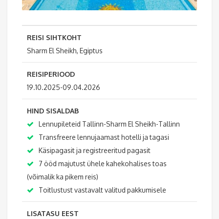
REISI SIHTKOHT
Sharm El Sheikh, Egiptus
REISIPERIOOD
19.10.2025-09.04.2026
HIND SISALDAB
Lennupileteid Tallinn-Sharm El Sheikh-Tallinn
Transfreere lennujaamast hotelli ja tagasi
Käsipagasit ja registreeritud pagasit
7 ööd majutust ühele kahekohalises toas
(võimalik ka pikem reis)
Toitlustust vastavalt valitud pakkumisele
LISATASU EEST