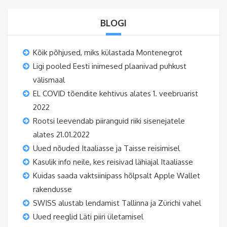
BLOGI
Kõik põhjused, miks külastada Montenegrot
Ligi pooled Eesti inimesed plaanivad puhkust
välismaal
EL COVID tõendite kehtivus alates 1. veebruarist
2022
Rootsi leevendab piiranguid riiki sisenejatele
alates 21.01.2022
Uued nõuded Itaaliasse ja Taisse reisimisel
Kasulik info neile, kes reisivad lähiajal Itaaliasse
Kuidas saada vaktsiinipass hõlpsalt Apple Wallet
rakendusse
SWISS alustab lendamist Tallinna ja Zürichi vahel
Uued reeglid Läti piiri ületamisel