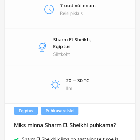
7 ööd või enam
Reisi pikkus
Sharm El Sheikh,
Egiptus
Sihtkoht
20 – 30 °C
Ilm
Egiptus
Puhkusereisid
Miks minna Sharm El Sheikhi puhkama?
Sharm El Sheikhi kliima on aastaringselt soe ja