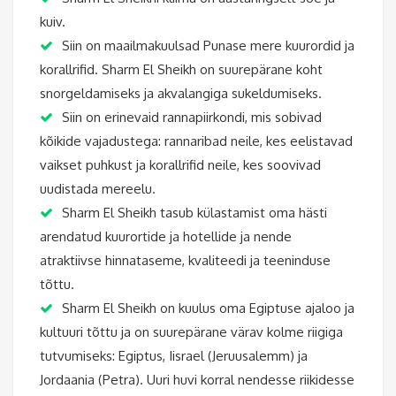
kuiv.
Siin on maailmakuulsad Punase mere kuurordid ja
korallrifid. Sharm El Sheikh on suurepärane koht
snorgeldamiseks ja akvalangiga sukeldumiseks.
Siin on erinevaid rannapiirkondi, mis sobivad
kõikide vajadustega: rannaribad neile, kes eelistavad
vaikset puhkust ja korallrifid neile, kes soovivad
uudistada mereelu.
Sharm El Sheikh tasub külastamist oma hästi
arendatud kuurortide ja hotellide ja nende
atraktiivse hinnataseme, kvaliteedi ja teeninduse
tõttu.
Sharm El Sheikh on kuulus oma Egiptuse ajaloo ja
kultuuri tõttu ja on suurepärane värav kolme riigiga
tutvumiseks: Egiptus, Iisrael (Jeruusalemm) ja
Jordaania (Petra). Uuri huvi korral nendesse riikidesse