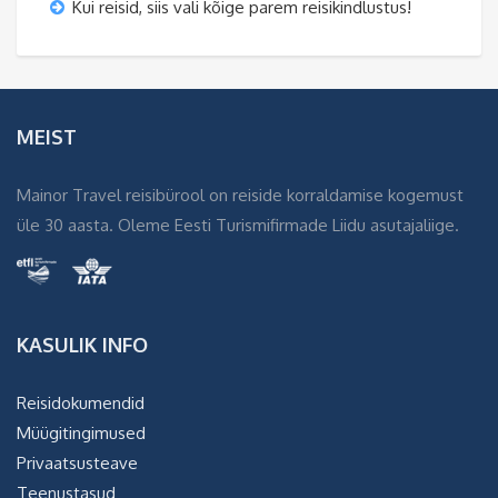
Kui reisid, siis vali kõige parem reisikindlustus!
MEIST
Mainor Travel reisibürool on reiside korraldamise kogemust
üle 30 aasta. Oleme Eesti Turismifirmade Liidu asutajaliige.
KASULIK INFO
Reisidokumendid
Müügitingimused
Privaatsusteave
Teenustasud