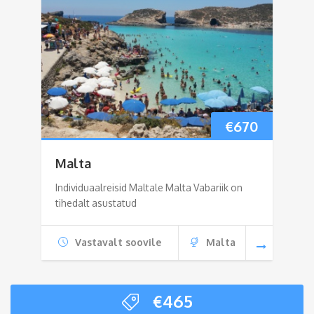
€
670
Malta
Individuaalreisid Maltale Malta Vabariik on
tihedalt asustatud
Vastavalt soovile
Malta
€
465