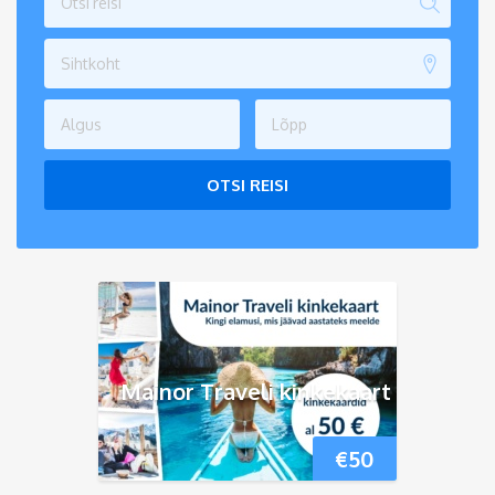
Sihtkoht
OTSI REISI
Mainor Traveli kinkekaart
€
50